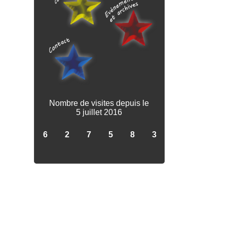
Nombre de visites depuis le
5 juillet 2016
6
2
7
5
8
3