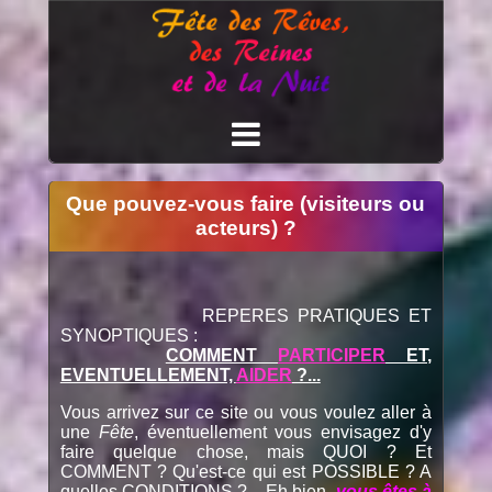
Que pouvez-vous faire (visiteurs ou
acteurs) ?
REPERES PRATIQUES ET
SYNOPTIQUES :
COMMENT
PARTICIPER
ET,
EVENTUELLEMENT,
AIDER
?...
Vous arrivez sur ce site ou vous voulez aller à
une
Fête
, éventuellement vous envisagez d'y
faire quelque chose, mais QUOI ? Et
COMMENT ? Qu'est-ce qui est POSSIBLE ? A
quelles CONDITIONS ? ...Eh bien,
vous êtes à