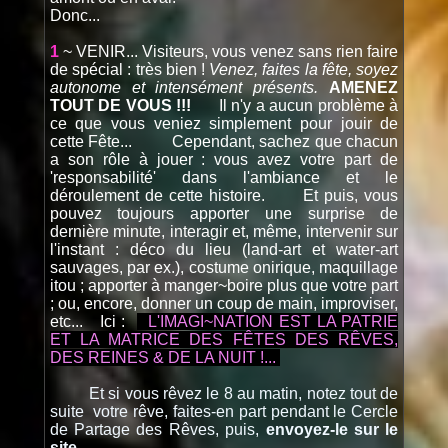
Donc...
1
~ VENIR... Visiteurs, vous venez sans rien faire
de spécial : très bien !
Venez, faites la fête, soyez
autonome et intensément présents.
AMENEZ
TOUT DE VOUS !!!
Il n'y a aucun problème à
ce que vous veniez simplement pour jouir de
cette Fête... Cependant, sachez que chacun
a son rôle à jouer : vous avez votre part de
'responsabilité' dans l'ambiance et le
déroulement de cette histoire. Et puis, vous
pouvez toujours apporter une surprise de
dernière minute, interagir et, même, intervenir sur
l'instant : déco du lieu (land-art et water-art
sauvages, par ex.), costume onirique, maquillage
itou ; apporter à manger~boire plus que votre part
; ou, encore, donner un coup de main, improviser,
etc... Ici :
L'IMAGI~NATION EST LA PATRIE
ET LA MATRICE DES FÊTES DES RÊVES,
DES REINES & DE LA NUIT !...
Et si vous rêvez le 8 au matin, notez tout de
suite votre rêve, faites-en part pendant le Cercle
de Partage des Rêves, puis,
envoyez-le sur le
site.