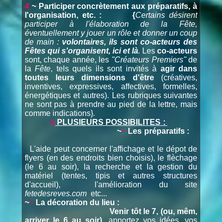
4
~ Participer concrètement aux préparatifs, à
l'organisation, etc. : {
Certains désirent
participer à l'élaboration de la Fête,
éventuellement y jouer un rôle et donner un coup
de main :
volontaires, ils sont co-acteurs des
Fêtes
qui s'organisent, ici et là
.
Les
co-acteurs
sont, chaque année, les
"
Créateurs Premiers
"
de
la
Fête
, tels quels ils sont invités à
agir dans
toutes leurs dimensions d'être
(créatives,
inventives, expressives, affectives, formelles,
énergétiques et autres). Les rubriques suivantes
ne sont pas à prendre au pied de la lettre, mais
comme indications}
.
>
PLUSIEURS POSSIBILITES :
~
~
Les préparatifs :
L'aide peut concerner l'affichage et le dépot de
flyers (en des endroits bien choisis), le flèchage
(le 6 au soir), la recherche et la gestion du
matériel (tentes, tipis et autres structures
d'accueil), l'amélioration du site
fetedesreves.com
etc...
~
~
La décoration du lieu :
Venir tôt le 7, (ou, mêm,
arriver le 6 au soir)
, apportez vos idées, vos