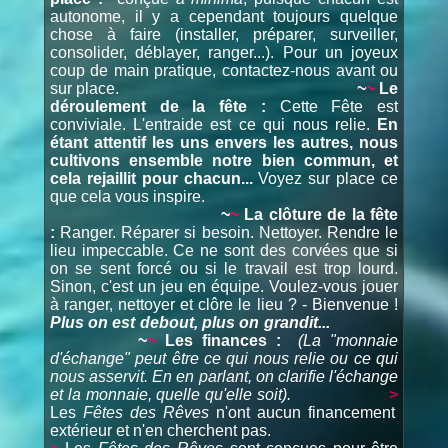
autonome, il y a cependant toujours quelque
chose à faire (installer, préparer, surveiller,
consolider, déblayer, ranger...). Pour un joyeux
coup de main pratique, contactez-nous avant ou
sur place.
~
~
Le
déroulement de la fête :
Cette Fête est
conviviale. L'entraide est ce qui nous relie.
En
étant attentif les uns envers les autres, nous
cultivons ensemble notre bien commun, et
cela rejaillit pour chacun...
Voyez sur place ce
que cela vous inspire.
~
~
La clôture de la fête
:
Ranger. Réparer si besoin. Nettoyer. Rendre le
lieu impeccable. Ce ne sont des corvées que si
on se sent forcé ou si le travail est trop lourd.
Sinon, c'est un jeu en équipe. Voulez-vous jouer
à ranger, nettoyer et clôre le lieu ? - Bienvenue !
Plus on est debout, plus on grandit...
~
~
Les finances :
(La "monnaie
d'échange" peut être ce qui nous relie ou ce qui
nous asservit. En en parlant, on clarifie l'échange
et la monnaie, quelle qu'elle soit).
>
Les
Fêtes des Rêves
n'ont aucun financement
extérieur et n'en cherchent pas.