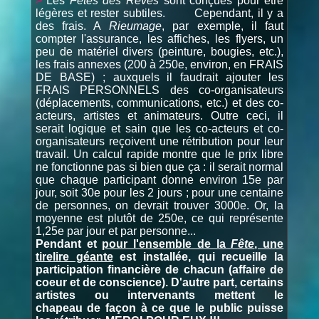
>
Les
Fêtes des Rêves
sont conçues pour être
légères et rester subtiles.
Cependant, il y a
des frais. A
Rieumage
, par exemple, il faut
compter l'assurance, les affiches, les flyers, un
peu de matériel divers (peinture, bougies, etc.),
les frais annexes (200 à 250e, environ, en FRAIS
DE BASE) ; auxquels il faudrait ajouter les
FRAIS PERSONNELS des co-organisateurs
(déplacements, communications, etc.) et des co-
acteurs, artistes et animateurs. Outre ceci, il
serait logique et sain que les co-acteurs et co-
organisateurs reçoivent une rétribution pour leur
travail. Un calcul rapide montre que le prix libre
ne fonctionne pas si bien que ça : il serait normal
que chaque participant donne environ 15e par
jour, soit 30e pour les 2 jours ; pour une centaine
de personnes, on devrait trouver 3000e. Or, la
moyenne est plutôt de 250e, ce qui représente
1,25e par jour et par personne...
Pendant et
pour l'ensemble de la
Fête
, une
tirelire géante
est installée, qui recueille la
participation financière de chacun (affaire de
coeur et de conscience). D'autre part, certains
artistes ou intervenants mettent le
chapeau de façon à ce que le public puisse