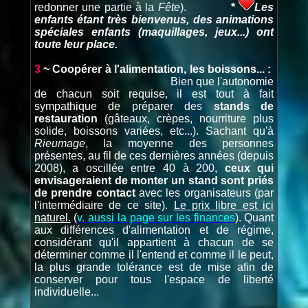
redonner une partie à la
Fête
).
*
Les
enfants étant très bienvenus, des animations
spéciales enfants (maquillages, jeux...) ont
toute leur place.
3
~ Coopérer à l'alimentation, les boissons... :
Bien que l'autonomie
de chacun soit requise, il est tout à fait
sympathique de préparer des
stands de
restauration
(gâteaux, crèpes, nourriture plus
solide, boissons variées, etc...). Sachant qu'à
Rieumage
, la moyenne des personnes
présentes, au fil de ces dernières années (depuis
2008), a oscillée entre 40 à 200,
ceux qui
envisageraient de monter un stand sont priés
de prendre contact
avec les organisateurs (par
l'intermédiaire de ce site).
Le prix libre est ici
naturel.
(
v. aussi la page sur les finances
). Quant
aux différences d'alimentation et de régime,
considérant qu'il appartient à chacun de se
déterminer comme il l'entend et comme il le peut,
la plus grande tolérance est de mise afin de
conserver pour tous l'espace de liberté
individuelle...