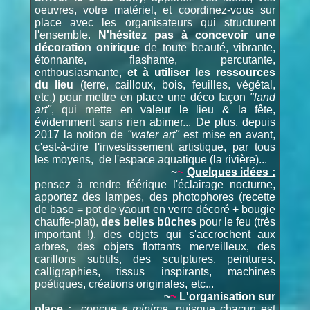
oeuvres, votre matériel, et coordinez-vous sur
place avec les organisateurs qui structurent
l'ensemble.
N'hésitez pas à concevoir une
décoration onirique
de toute beauté, vibrante,
étonnante, flashante, percutante,
enthousiasmante,
et à utiliser les ressources
du lieu
(terre, cailloux, bois, feuilles, végétal,
etc.) pour mettre en place une déco façon
"land
art"
, qui mette en valeur le lieu & la fête,
évidemment sans rien abimer... De plus, depuis
2017 la notion de
"water art"
est mise en avant,
c'est-à-dire l'investissement artistique, par tous
les moyens, de l'espace aquatique (la rivière)...
~
~
Quelques idées :
pensez à rendre féérique l'éclairage nocturne,
apportez des lampes, des photophores (recette
de base = pot de yaourt en verre décoré + bougie
chauffe-plat),
des belles bûches
pour le feu (très
important !), des objets qui s'accrochent aux
arbres, des objets flottants merveilleux, des
carillons subtils, des sculptures, peintures,
calligraphies, tissus inspirants, machines
poétiques, créations originales, etc...
~
~
L'organisation sur
place :
conçue
a minima
, puisque chacun est