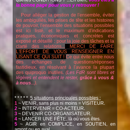
la bonne page pour vous y retrouver !
Pour alléger la gestion de
l'ensemble, éviter
les ambiguiïés, les prises de tête et les histoires
de pouvoir, l'ensemble des situations possibles
est ici listé, et le maximum d'indications
pratiques, économiques et concrètes est
exposé et détaillé : pour la joie des tâches et la
clarté des relations...
MERCI DE FAIRE
L'EFFORT DE VOUS RENSEIGNER EN
LISANT CE QUI SUIT !
Ce qui évite entre nous
des échanges de questions/réponses
fastidieux, en résolvant à l'avance la plupart
des quiproquo inutiles.
(
Les FdR sont libres et
légères et entendent le rester,
grâce à vous &
à nous
...
)
.
* * * * *
5 situations principales possibles :
1
~ VENIR, sans plus ni moins = VISITEUR.
2
~ INTERVENIR = CO-ACTEUR.
3
~ DEVENIR CO-ORGANISATEUR.
4
~ LANCER UNE FÊTE, là où vous êtes.
5
~ AGIR en COMPLICE, en SOUTIEN, en
amont ou en aval.