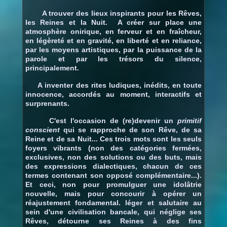
A trouver des lieux inspirants pour les Rêves,
les Reines et la Nuit.
A créer sur place une
atmosphère onirique, en ferveur et en fraîcheur,
en légèreté et en gravité, en liberté et en reliance,
par les moyens artistiques, par la puissance de la
parole et par les trésors du silence,
principalement.
A inventer des rites ludiques, inédits, en toute
innocence, accordés au moment, interactifs et
surprenants.
C'est l'occasion de (re)devenir un
primitif
conscient
qui se rapproche de son Rêve, de sa
Reine et de sa Nuit... Ces trois mots sont les seuls
foyers vibrants (non des catégories fermées,
exclusives, non des solutions ou des buts, mais
des expressions dialectiques, chacun de ces
termes contenant son opposé complémentaire...).
Et ceci, non pour promulguer une idolâtrie
nouvelle, mais pour concourir à opérer un
réajustement fondamental. léger et salutaire au
sein d'une civilisation bancale, qui néglige ses
Rêves, détourne ses Reines à des fins