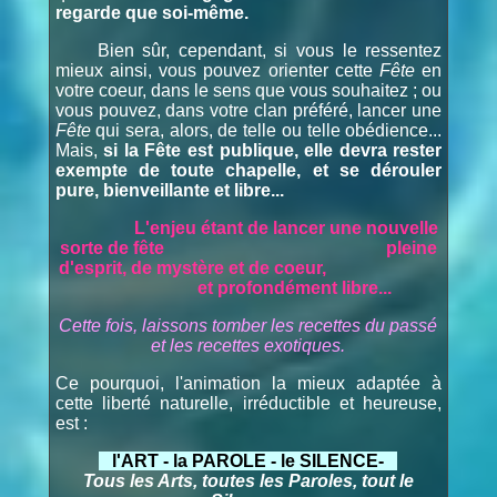
regarde que soi-même.
Bien sûr, cependant, si vous le ressentez
mieux ainsi, vous pouvez orienter cette
Fête
en
votre coeur, dans le sens que vous souhaitez ; ou
vous pouvez, dans votre clan préféré, lancer une
Fête
qui sera, alors, de telle ou telle obédience...
Mais,
si la Fête est publique, elle devra rester
exempte de toute chapelle, et se dérouler
pure, bienveillante et libre...
L'enjeu étant de lancer une nouvelle
sorte de fête pleine
d'esprit, de mystère et de coeur,
et profondément libre...
Cette fois, laissons tomber les recettes du passé
et les recettes exotiques.
Ce pourquoi, l'animation la mieux adaptée à
cette liberté naturelle, irréductible et heureuse,
est :
l'ART - la PAROLE - le SILENCE-
Tous les Arts, toutes les Paroles, tout le