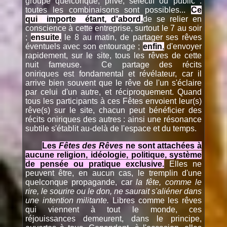
groupe quelconque, privé, sélectif ou public :
toutes les combinaisons sont possibles...
Ce
qui
importe étant, d'abord
,
de se relier en
conscience à cette entreprise, surtout le 7 au soir
;
ensuite
,
le 8 au matin, de partager ses rêves
éventuels avec son entourage ;
enfin
,
d'envoyer
rapidement, sur le site, tous les rêves de cette
nuit fameuse. Ce partage des récits
oniriques est fondamental et révélateur, car il
arrive bien souvent que le rêve de l'un s'éclaire
par celui d'un autre, et réciproquement. Quand
tous les participants à ces Fêtes envoient leur(s)
rêve(s) sur le site, chacun peut bénéficier des
récits oniriques des autres : ainsi une résonance
subtile s'établit au-delà de l'espace et du temps.
Les
Fêtes des Rêves
ne sont attachées à
aucune religion, idéologie, politique, système
de pensée ou pratique exclusive.
Elles ne
peuvent être, en aucun cas, le tremplin d'une
quelconque propagande, car
la fête, comme le
rire, le sourire ou le don, ne saurait s'aliéner dans
une intention militante.
Libres comme les rêves
qui viennent à tout le monde, ces
réjouissances demeurent, dans le principe,