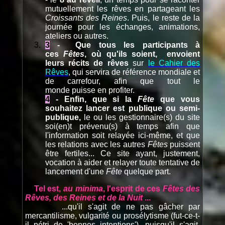
mutuellement les rêves en partageant les
Croissants des Reines
. Puis, le reste de la
journée pour les échanges, animations,
ateliers ou autres.
3
- Que tous les participants à
ces
Fêtes
, où qu'ils soient, envoient
leurs récits de rêves
sur
le Cahier des
Rêves
, qui servira de référence mondiale et
de carrefour, afin que tout le
monde puisse en profiter.
4
- Enfin, que si la
Fête
que vous
souhaitez lancer est publique
ou semi-
publique,
le ou les gestionnaire(s) du site
soi(en)t prévenu(s) à temps afin que
l'information soit relayée ici-même, et que
les relations avec les autres
Fêtes
puissent
être fertiles... Ce site ayant, justement,
vocation à aider et relayer toute tentative de
lancement d'une
Fête
quelque part.
Tel est,
au
minima
, l'esprit de ces
Fêtes des
Rêves, des Reines et de la Nuit
...
...qu'il s'agit de ne pas gâcher par
mercantilisme, vulgarité ou prosélytisme (fut-ce-t-
il pétri de 'bonnes intentions'), puisqu'il s'agit,