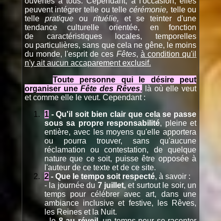
ouvertes à tous. Cependant, à l'occasion, elles
peuvent intégrer telle ou telle
cérémonie,
telle ou
telle
pratique
ou
rituélie,
et se teinter d'une
tendance culturelle orientée, en fonction
de caractéristiques locales, temporelles
ou particulières, sans que cela ne gêne, le moins
du monde, l'esprit de ces
Fêtes
,
à condition qu'il
n'y ait aucun accaparement exclusif.
Toute personne qui le désire peut
organiser
une
Fête des Rêves
,
là où elle veut
et comme elle le veut. Cependant :
1
- Qu'il soit bien clair que cela se passe
sous sa propre responsabilité
, pleine et
entière, avec les moyens qu'elle apportera
ou pourra trouver, sans qu'aucune
réclamation ou contestation, de quelque
nature que ce soit, puisse être opposée à
l'auteur de ce texte et de ce site.
2
- Que le tempo soit respecté
, à savoir :
- la journée du
7 juillet,
et surtout le soir, un
temps pour célébrer avec art, dans une
ambiance inclusive et festive, les Rêves,
les Reines et la Nuit.
- le
8 au réveil
, un temps pour se raconter