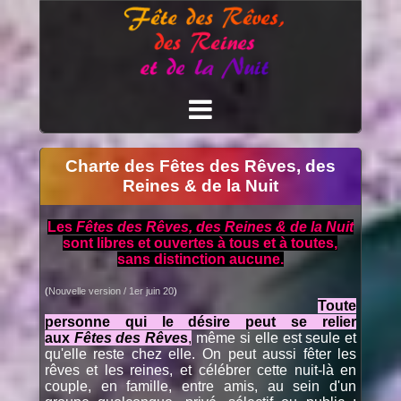
Charte des Fêtes des Rêves, des
Reines & de la Nuit
Les
Fêtes des Rêves, des Reines & de la Nuit
sont libres et ouvertes à tous et à toutes,
sans distinction aucune.
(
Nouvelle version / 1er juin 20
)
Toute
personne qui le désire peut se relier
aux
Fêtes des Rêve
s
,
même si elle est seule et
qu'elle reste chez elle. On peut aussi fêter les
rêves et les reines, et célébrer cette nuit-là en
couple, en famille, entre amis, au sein d'un