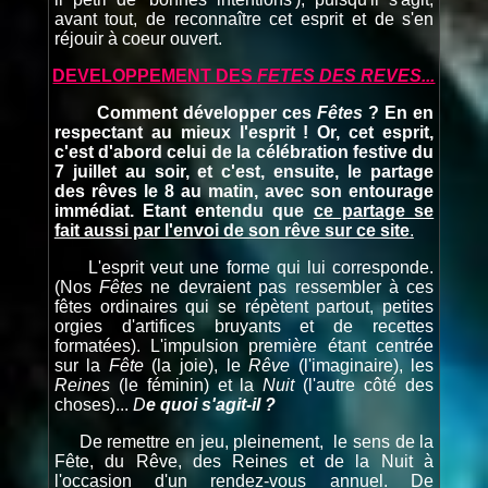
avant tout, de reconnaître cet esprit et de s'en
réjouir à coeur ouvert.
DEVELOPPEMENT DES
FETES DES REVES...
Comment développer ces
Fêtes
? En en
respectant au mieux l'esprit ! Or, cet esprit,
c'est d'abord celui de la célébration festive du
7 juillet au soir, et c'est, ensuite, le partage
des rêves le 8 au matin, avec son entourage
immédiat. Etant entendu que
ce partage se
fait aussi par l'envoi de son rêve sur ce site
.
L'esprit veut une forme qui lui corresponde.
(Nos
Fêtes
ne devraient pas ressembler à ces
fêtes ordinaires qui se répètent partout, petites
orgies d'artifices bruyants et de recettes
formatées). L'impulsion première étant centrée
sur la
Fête
(la joie), le
Rêve
(l'imaginaire), les
Reines
(le féminin) et la
Nuit
(l'autre côté des
choses)...
D
e quoi s'agit-il ?
De remettre en jeu, pleinement, le sens de la
Fête, du Rêve, des Reines et de la Nuit à
l'occasion d'un rendez-vous annuel. De