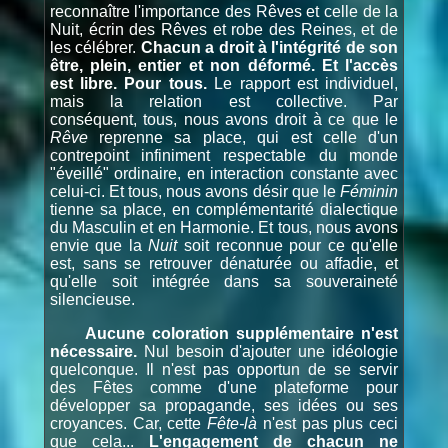
reconnaître l'importance des Rêves et celle de la
Nuit, écrin des Rêves et robe des Reines, et de
les célébrer.
Chacun a droit à l'intégrité de son
être, plein, entier et non déformé. Et l'accès
est libre. Pour tous.
Le rapport est individuel,
mais la relation est collective. Par
conséquent, tous, nous avons droit à ce que le
Rêve
reprenne sa place, qui est celle d'un
contrepoint infiniment respectable du monde
"éveillé" ordinaire, en interaction constante avec
celui-ci. Et tous, nous avons désir que le
Féminin
tienne sa place, en complémentarité dialectique
du Masculin et en Harmonie. Et tous, nous avons
envie que la
Nuit
soit reconnue pour ce qu'elle
est, sans se retrouver dénaturée ou affadie, et
qu'elle soit intégrée dans sa souveraineté
silencieuse.
Aucune coloration supplémentaire n'est
nécessaire.
Nul besoin d'ajouter une idéologie
quelconque. Il n'est pas opportun de se servir
des Fêtes comme d'une plateforme pour
développer sa propagande, ses idées ou ses
croyances. Car, cette
Fête-là
n'est pas plus ceci
que cela...
L'engagement de chacun ne