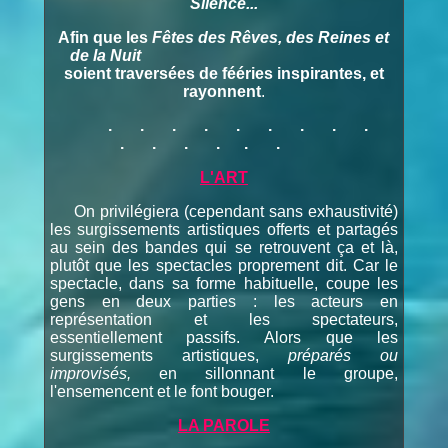
Silence...
Afin que les
Fêtes des Rêves, des Reines et
de la Nuit
soient traversées de fééries inspirantes, et
rayonnent
.
. . . . . . . . .
. . . .
. .
L'ART
On privilégiera (cependant sans exhaustivité)
les surgissements artistiques offerts et partagés
au sein des bandes qui se retrouvent ça et là,
plutôt que les spectacles proprement dit. Car le
spectacle, dans sa forme habituelle, coupe les
gens en deux parties : les acteurs en
représentation et les spectateurs,
essentiellement passifs. Alors que les
surgissements artistiques,
préparés ou
improvisés,
en sillonnant le groupe,
l'ensemencent et le font bouger.
LA PAROLE