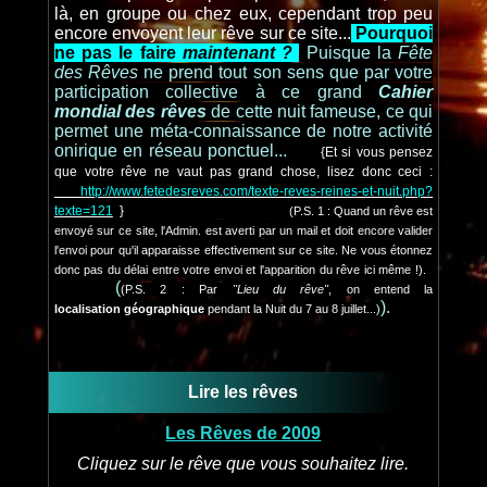
là, en groupe ou chez eux, cependant trop peu
encore envoyent leur rêve sur ce site...
Pourquoi
ne pas le faire
maintenant ?
Puisque la
Fête
des Rêves
ne prend tout son sens que par votre
participation collective à ce grand
Cahier
mondial des rêves
de cette nuit fameuse, ce qui
permet une méta-connaissance de notre activité
onirique en réseau ponctuel...
{Et si vous pensez
que votre rêve ne vaut pas grand chose, lisez donc ceci :
http://www.fetedesreves.com/texte-reves-reines-et-nuit.php?
texte=121
}
(P.S. 1 : Quand un rêve est
envoyé sur ce site, l'Admin. est averti par un mail et doit encore valider
l'envoi pour qu'il apparaisse effectivement sur ce site. Ne vous étonnez
donc pas du délai entre votre envoi et l'apparition du rêve ici même !).
(
(P.S. 2 : Par
"Lieu du rêve"
, on entend la
).
localisation géographique
pendant la Nuit du 7 au 8 juillet...)
Lire les rêves
Les Rêves de 2009
Cliquez sur le rêve que vous souhaitez lire.