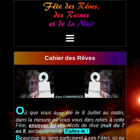
Cahier des Rêves
Sam CANNAROZZI
O
ù que vous a
été le 8 Juillet au matin,
yez
dans la mesure où vous vous êtes reliés à cette
Fête
,
envoyer ici
vos récits de rêve (
nuit du 7
au 8
, exclusivement
)
.
Faites-le !
B
eaucoup de gens participent à ces
Fêtes
, ici ou