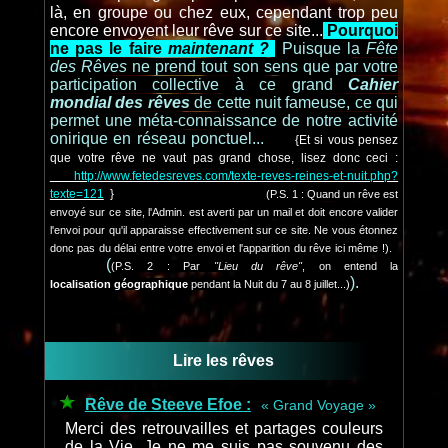
là, en groupe ou chez eux, cependant trop peu
encore envoyent leur rêve sur ce site...
Pourquoi
ne pas le faire
maintenant ?
Puisque la
Fête
des Rêves
ne prend tout son sens que par votre
participation collective à ce grand
Cahier
mondial des rêves
de cette nuit fameuse, ce qui
permet une méta-connaissance de notre activité
onirique en réseau ponctuel...
{Et si vous pensez
que votre rêve ne vaut pas grand chose, lisez donc ceci :
http://www.fetedesreves.com/texte-reves-reines-et-nuit.php?
texte=121
}
(P.S. 1 : Quand un rêve est
envoyé sur ce site, l'Admin. est averti par un mail et doit encore valider
l'envoi pour qu'il apparaisse effectivement sur ce site. Ne vous étonnez
donc pas du délai entre votre envoi et l'apparition du rêve ici même !).
(
(P.S. 2 : Par
"Lieu du rêve"
, on entend la
).
localisation géographique
pendant la Nuit du 7 au 8 juillet...)
Lire les rêves
Rêve de Steeve Efoe :
« Grand Voyage »
Merci des retrouvailles et partages couleurs
de la Vie. Je ne me suis pas souvenu des