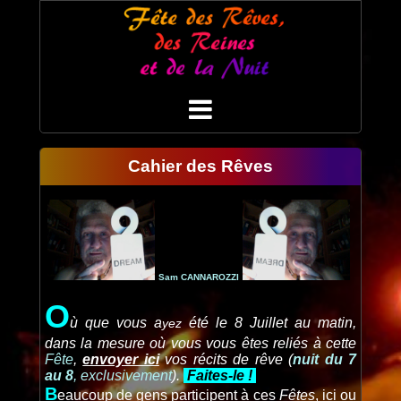
Cahier des Rêves
Sam CANNAROZZI
O
ù que vous a
été le 8 Juillet au matin,
yez
dans la mesure où vous vous êtes reliés à cette
Fête
,
envoyer ici
vos récits de rêve (
nuit du 7
au 8
, exclusivement
)
.
Faites-le !
B
eaucoup de gens participent à ces
Fêtes
, ici ou