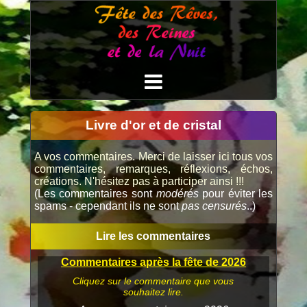
Livre d'or et de cristal
A vos commentaires. Merci de laisser ici tous vos
commentaires, remarques, réflexions, échos,
créations. N'hésitez pas à participer ainsi !!!
(Les commentaires sont
modérés
pour éviter les
spams - cependant ils ne sont
pas censurés
..)
Lire les commentaires
Commentaires après la fête de 2026
Cliquez sur le commentaire que vous
souhaitez lire.