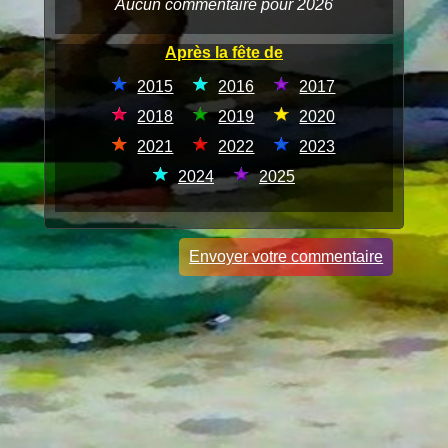
Aucun commentaire pour 2026
Après la fête de
2015
2016
2017
2018
2019
2020
2021
2022
2023
2024
2025
Envoyer votre commentaire