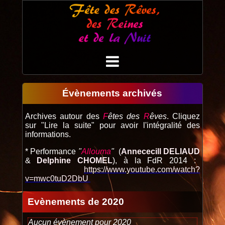
Évènements archivés
Archives autour des
F
êtes des
R
êves
. Cliquez
sur "Lire la suite" pour avoir l'intégralité des
informations.
* Performance
"
Allouma
"
(
Annececill DELIAUD
&
Delphine CHOMEL
), à la FdR 2014 :
https://www.youtube.com/watch?
v=mwc0tuD2DbU
Evènements de 2020
Aucun évènement pour 2020