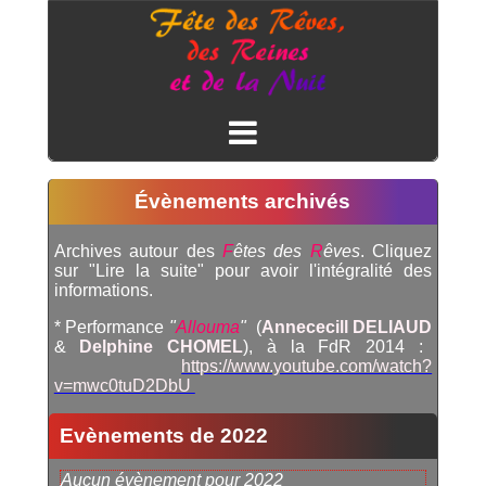
Évènements archivés
Archives autour des
F
êtes des
R
êves
. Cliquez
sur "Lire la suite" pour avoir l'intégralité des
informations.
* Performance
"
Allouma
"
(
Annececill DELIAUD
&
Delphine CHOMEL
), à la FdR 2014 :
https://www.youtube.com/watch?
v=mwc0tuD2DbU
Evènements de 2022
Aucun évènement pour 2022