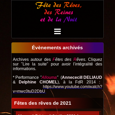
Évènements archivés
Archives autour des
F
êtes des
R
êves
. Cliquez
sur "Lire la suite" pour avoir l'intégralité des
informations.
* Performance
"
Allouma
"
(
Annececill DELIAUD
&
Delphine CHOMEL
), à la FdR 2014 :
https://www.youtube.com/watch?
v=mwc0tuD2DbU
Fêtes des rêves de 2021